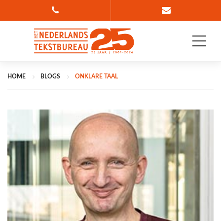
Bel 088 835 78 36
Ga naar conta
HOME
BLOGS
ONKLARE TAAL